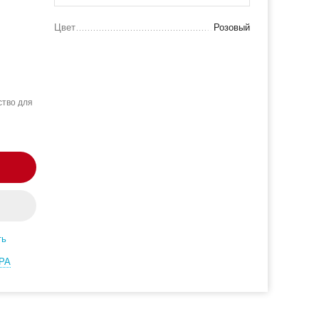
Цвет
Розовый
тво для
ть
РА