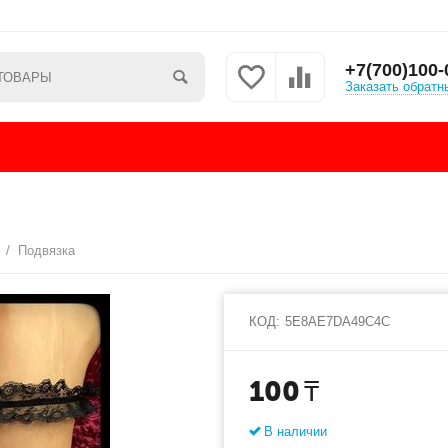
+7(700)100-
Заказать обратн
ы
/
Подвязка
КОД:
5E8AE7DA49C4C
100
₸
В наличии