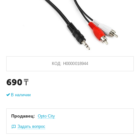
КОД:
Н0000018944
690
₸
В наличии
Продавец:
Оpto City
Задать вопрос