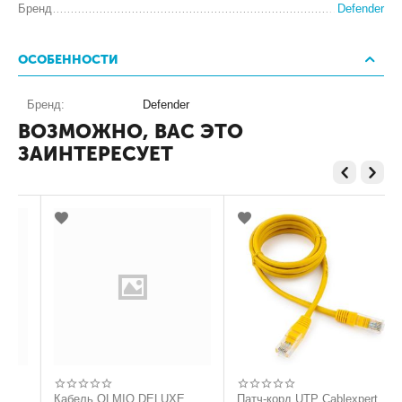
Бренд
Defender
ОСОБЕННОСТИ
Бренд:
Defender
ВОЗМОЖНО, ВАС ЭТО
ЗАИНТЕРЕСУЕТ
SB micro
Кабель OLMIO DELUXE,
Патч-корд UTP Cablex