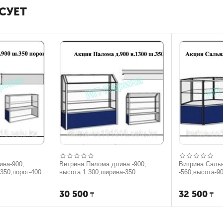
СУЕТ
ина-900;
Витрина Палома длина -900;
Витрина Саль
350;порог-400.
высота 1.300;ширина-350.
-560;высота-9
30 500
32 500
₸
₸