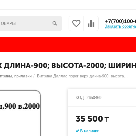
+7(700)100-
Заказать обратн
 ДЛИНА-900; ВЫСОТА-2000; ШИРИН
итрины, прилавки
/
Витрина Даллас порог верх длина-900; высота-2000; ширина-350.
КОД:
2650469
35 500
₸
В наличии