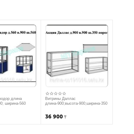
водор длина
Витрины Даллас
00; ширина-560
длина-900;высота-900;ширина-350
36 900
₸