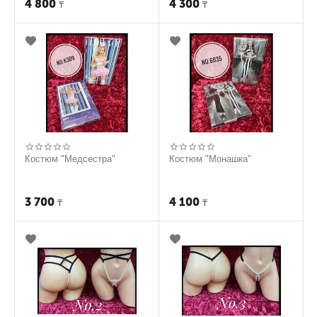
4 800
4 300
₸
₸
Костюм "Медсестра"
Костюм "Монашка"
3 700
4 100
₸
₸