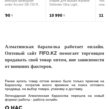
водная
Коврик для мышки игровой
Чехол для электронно
 SB-720 RU
Defender Ultra Light
книги PocketBook 700
Подсветка, 900*350*4мм
editionFlip series беже
10 990
11 990
₸
₸
Алматинская барахолка работает онлайн.
Оптовый сайт FIFO.KZ помогает торговцам
продавать свой товар оптом, вне зависимости
от внешних факторов.
Ранее купить товар оптом можно было только приехав на
Барахолку, потратив много времени на поиск оптового
продавца, на выбор товара, упаковку и доставку.
Легендарная Алматинская барахолка перешла на новый
формат работы - работа онлайн.
О НАС