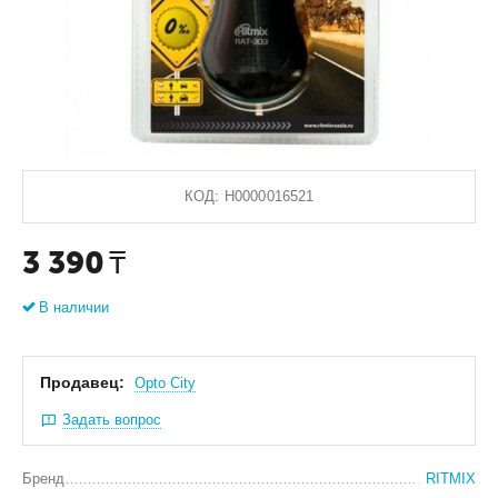
КОД:
Н0000016521
3 390
₸
В наличии
Продавец:
Оpto City
Задать вопрос
Бренд
RITMIX