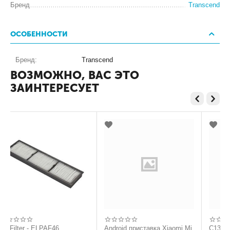
Бренд
Transcend
ОСОБЕННОСТИ
Бренд:
Transcend
ВОЗМОЖНО, ВАС ЭТО
ЗАИНТЕРЕСУЕТ
 ELPAF46
Android приставка Xiaomi Mi
C13S042091 Prem