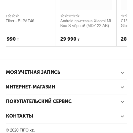
er - ELPAF46
Android приставка Xiaomi Mi
C13S042091 P
Box S чёрный (MDZ-22-AB)
Glossy Photo 
0
29 990
28 990
₸
₸
₸
МОЯ УЧЕТНАЯ ЗАПИСЬ
ИНТЕРНЕТ-МАГАЗИН
ПОКУПАТЕЛЬСКИЙ СЕРВИС
КОНТАКТЫ
© 2020 FIFO.kz.