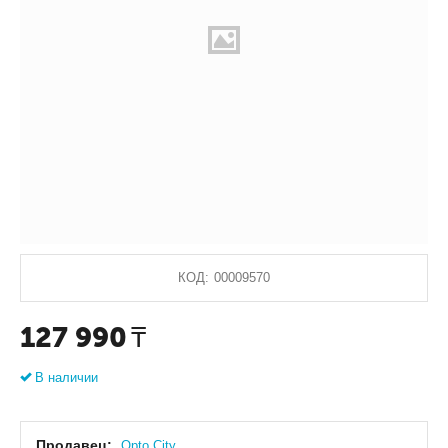
КОД:
00009570
127 990
₸
В наличии
Продавец:
Оpto City