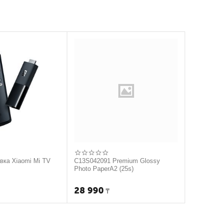
авка Xiaomi Mi TV
C13S042091 Premium Glossy
Photo PaperA2 (25s)
28 990
₸