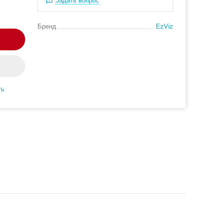
Задать вопрос
Бренд
EzViz
ть