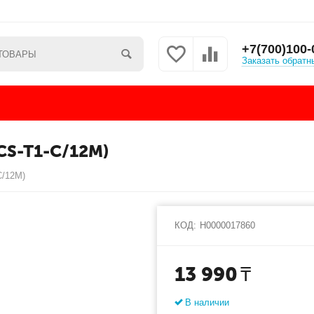
+7(700)100-
Заказать обратн
CS-T1-C/12M)
C/12M)
КОД:
Н0000017860
13 990
₸
В наличии