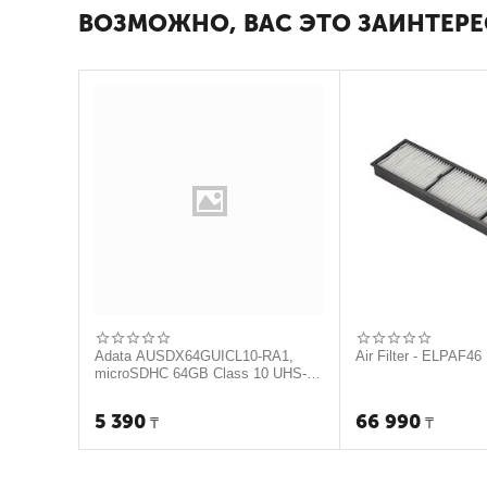
ВОЗМОЖНО, ВАС ЭТО ЗАИНТЕРЕ
Adata AUSDX64GUICL10-RA1,
Air Filter - ELPAF46
microSDHC 64GB Class 10 UHS-I
(c адаптером)
5 390
66 990
₸
₸