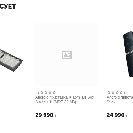
СУЕТ
Android приставка Xiaomi Mi Box
Android прист
S чёрный (MDZ-22-AB)
Stick
29 990
24 990
₸
₸