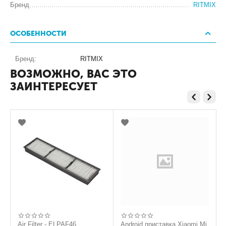
Бренд
RITMIX
ОСОБЕННОСТИ
Бренд:
RITMIX
ВОЗМОЖНО, ВАС ЭТО
ЗАИНТЕРЕСУЕТ
Air Filter - ELPAF46
Android приставка Xiaomi Mi
C1