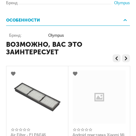
Бренд
Olympus
ОСОБЕННОСТИ
Бренд:
Olympus
ВОЗМОЖНО, ВАС ЭТО
ЗАИНТЕРЕСУЕТ
Air Filter - ELPAF46
Android приставка Xiaomi Mi
C