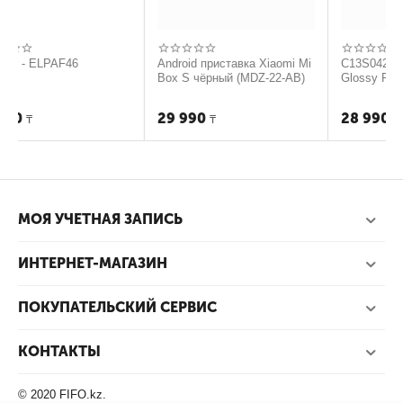
PAF46
Android приставка Xiaomi Mi
C13S042091 Premiu
Box S чёрный (MDZ-22-AB)
Glossy Photo PaperA2
29 990
28 990
₸
₸
МОЯ УЧЕТНАЯ ЗАПИСЬ
ИНТЕРНЕТ-МАГАЗИН
ПОКУПАТЕЛЬСКИЙ СЕРВИС
КОНТАКТЫ
© 2020 FIFO.kz.