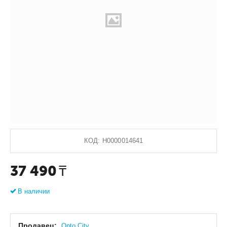
КОД:
Н0000014641
37 490
₸
В наличии
Продавец:
Оpto City