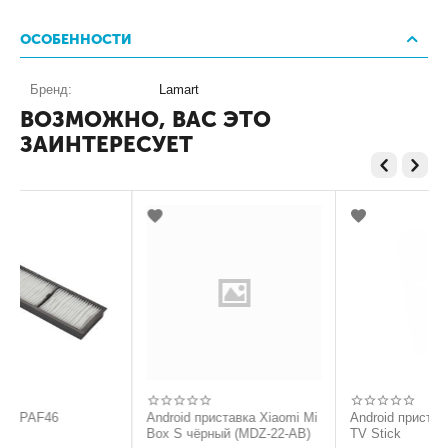
ОСОБЕННОСТИ
Бренд:
Lamart
ВОЗМОЖНО, ВАС ЭТО
ЗАИНТЕРЕСУЕТ
46
Android приставка Xiaomi Mi
Android приставка Xiaom
Box S чёрный (MDZ-22-AB)
TV Stick