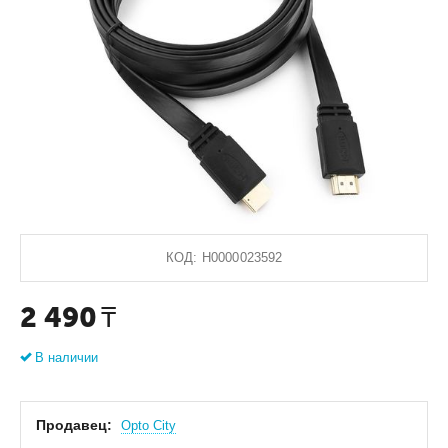
КОД:
Н0000023592
2 490
₸
В наличии
Продавец:
Оpto City