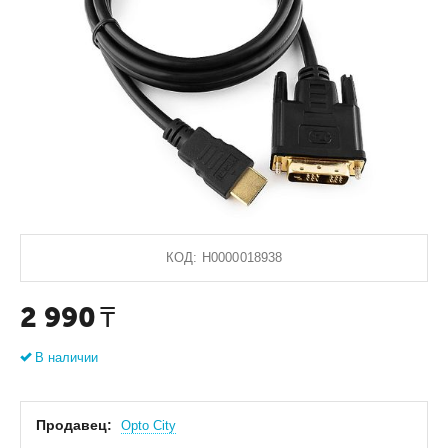
КОД:
Н0000018938
2 990
₸
В наличии
Продавец:
Оpto City