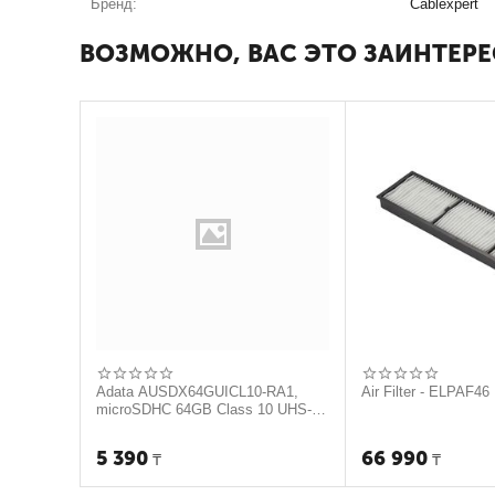
Бренд:
Cablexpert
ВОЗМОЖНО, ВАС ЭТО ЗАИНТЕРЕ
Adata AUSDX64GUICL10-RA1,
Air Filter - ELPAF46
microSDHC 64GB Class 10 UHS-I
(c адаптером)
5 390
66 990
₸
₸