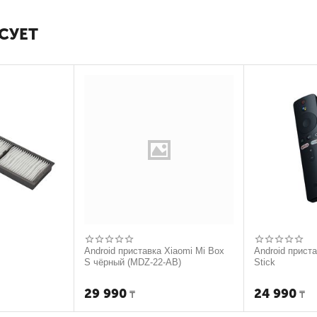
СУЕТ
Android приставка Xiaomi Mi Box
Android прист
S чёрный (MDZ-22-AB)
Stick
29 990
24 990
₸
₸