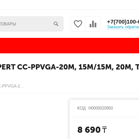
+7(700)100-
Заказать обратн
ERT CC-PPVGA-20M, 15M/15M, 20М,
Кабель VGA Premium Cablexpert CC-PPVGA-20M, 15M/15M, 20м, тройной экран, феррит.кольца, пакет
КОД:
Н0000020850
8 690
₸