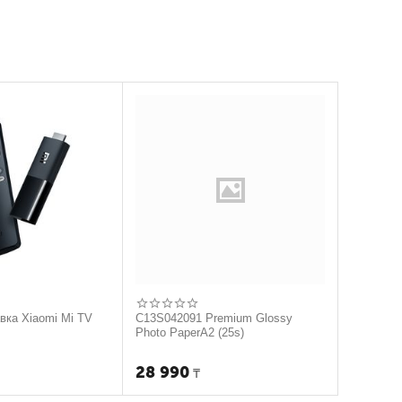
авка Xiaomi Mi TV
C13S042091 Premium Glossy
Photo PaperA2 (25s)
28 990
₸