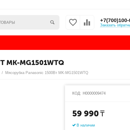
+7(700)100-
Заказать обратн
ВТ MK-MG1501WTQ
и
/
Мясорубка Panasonic 1500Вт MK-MG1501WTQ
КОД:
Н0000009474
59 990
₸
В наличии