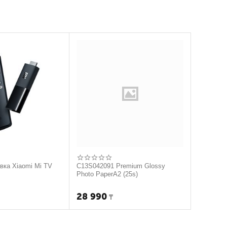
авка Xiaomi Mi TV
C13S042091 Premium Glossy
Photo PaperA2 (25s)
28 990
₸