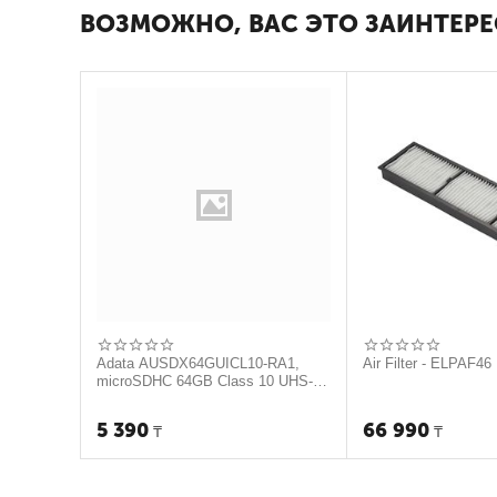
ВОЗМОЖНО, ВАС ЭТО ЗАИНТЕРЕ
Adata AUSDX64GUICL10-RA1,
Air Filter - ELPAF46
microSDHC 64GB Class 10 UHS-I
(c адаптером)
5 390
66 990
₸
₸