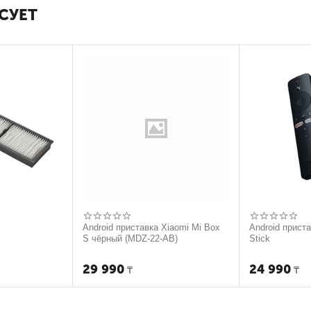
СУЕТ
Android приставка Xiaomi Mi Box
Android прист
S чёрный (MDZ-22-AB)
Stick
29 990
24 990
₸
₸