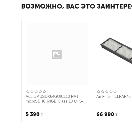
ВОЗМОЖНО, ВАС ЭТО ЗАИНТЕРЕ
Adata AUSDX64GUICL10-RA1,
Air Filter - ELPAF46
microSDHC 64GB Class 10 UHS-I
(c адаптером)
5 390
66 990
₸
₸