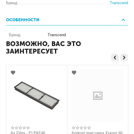
Бренд
Transcend
ОСОБЕННОСТИ
Бренд:
Transcend
ВОЗМОЖНО, ВАС ЭТО
ЗАИНТЕРЕСУЕТ
Air Filter - ELPAF46
Android приставка Xiaomi Mi
C13S