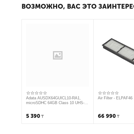
ВОЗМОЖНО, ВАС ЭТО ЗАИНТЕРЕ
Adata AUSDX64GUICL10-RA1,
Air Filter - ELPAF46
microSDHC 64GB Class 10 UHS-I
(c адаптером)
5 390
66 990
₸
₸