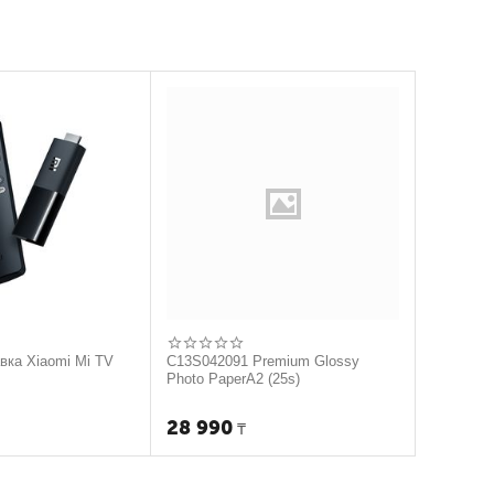
авка Xiaomi Mi TV
C13S042091 Premium Glossy
Photo PaperA2 (25s)
28 990
₸