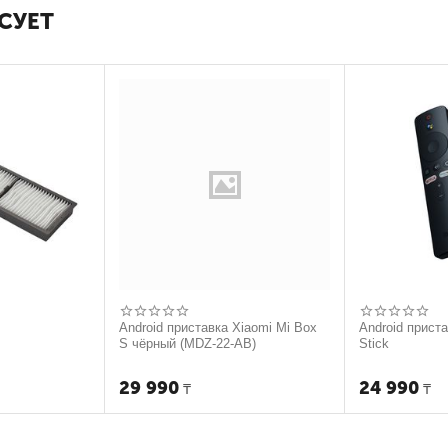
СУЕТ
Android приставка Xiaomi Mi Box
Android прист
S чёрный (MDZ-22-AB)
Stick
29 990
24 990
₸
₸