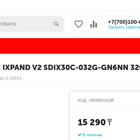
+7(700)100-
Заказать обратн
 IXPAND V2 SDIX30C-032G-GN6NN 3
USB Флеш для Apple Sandisk iXpand v2 SDIX30C-032G-GN6NN 32GB
КОД:
Н0000016248
15 290
₸
В наличии