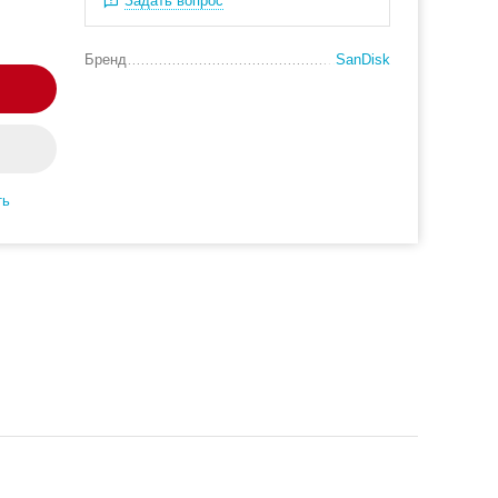
Задать вопрос
Бренд
SanDisk
ть