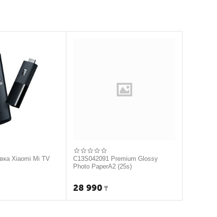
авка Xiaomi Mi TV
C13S042091 Premium Glossy
Photo PaperA2 (25s)
28 990
₸