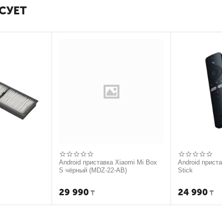
СУЕТ
Android приставка Xiaomi Mi Box
Android прист
S чёрный (MDZ-22-AB)
Stick
29 990
24 990
₸
₸