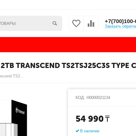
+7(700)100-
Заказать обратн
2TB TRANSCEND TS2TSJ25C3S TYPE 
Внешний жесткий диск 2,5 2TB Transcend TS2TSJ25C3S Type C
КОД:
Н0000021134
54 990
₸
В наличии