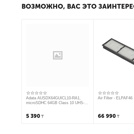
ВОЗМОЖНО, ВАС ЭТО ЗАИНТЕРЕ
Adata AUSDX64GUICL10-RA1,
Air Filter - ELPAF46
microSDHC 64GB Class 10 UHS-I
(c адаптером)
5 390
66 990
₸
₸