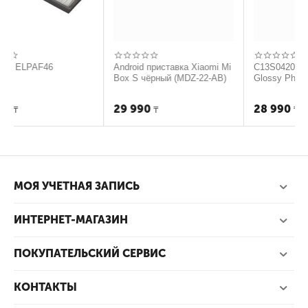
AF46
Android приставка Xiaomi Mi
Box S чёрный (MDZ-22-AB)
29 990
24 990
₸
₸
МОЯ УЧЕТНАЯ ЗАПИСЬ
ИНТЕРНЕТ-МАГАЗИН
ПОКУПАТЕЛЬСКИЙ СЕРВИС
КОНТАКТЫ