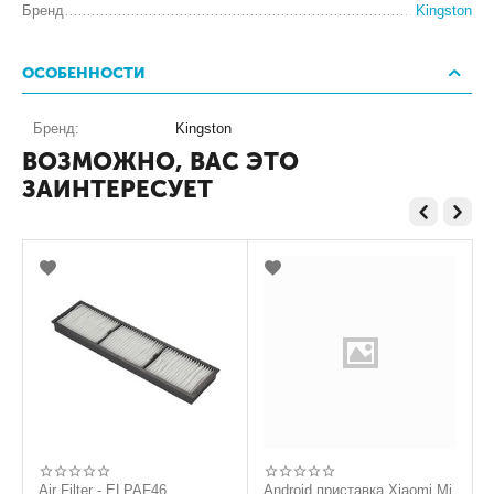
Бренд
Kingston
ОСОБЕННОСТИ
Бренд:
Kingston
ВОЗМОЖНО, ВАС ЭТО
ЗАИНТЕРЕСУЕТ
Air Filter - ELPAF46
Android приставка Xiaomi Mi
C13S0