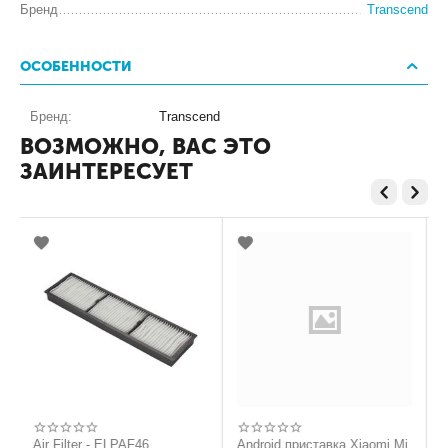
Бренд
Transcend
ОСОБЕННОСТИ
Бренд:
Transcend
ВОЗМОЖНО, ВАС ЭТО
ЗАИНТЕРЕСУЕТ
ir Filter - ELPAF46
Android приставка Xiaomi Mi
C13S04