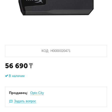
КОД:
Н0000020471
56 690
₸
В наличии
Продавец:
Оpto City
Задать вопрос