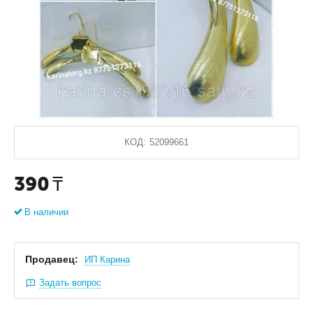
КОД:
52099661
390
₸
В наличии
Продавец:
ИП Карина
Задать вопрос