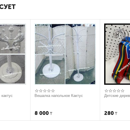
СУЕТ
 кактус
Вешалка напольное Кактус
Детские дере
8 000
280
₸
₸