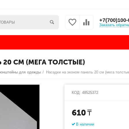
+7(700)100-
Заказать обратн
20 СМ (МЕГА ТОЛСТЫЕ)
ронштейны для одежды
/
Насадки на эконом панель 20 см (мега толсты
КОД:
48525372
610
₸
В наличии