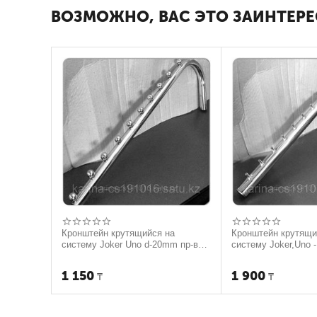
ВОЗМОЖНО, ВАС ЭТО ЗАИНТЕРЕ
Кронштейн крутящийся на
Кронштейн крутящи
систему Joker Unо d-20mm пр-во
систему Joker,Uno -
Пекин
1 150
1 900
₸
₸