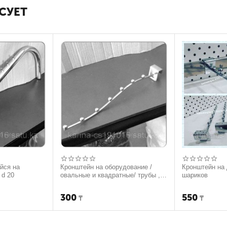
СУЕТ
йся на
Кронштейн на оборудование /
Кронштейн на 
 d 20
овальные и квадратные/ трубы ,
шариков
бельевой тонкий 7 шариков
300
550
₸
₸