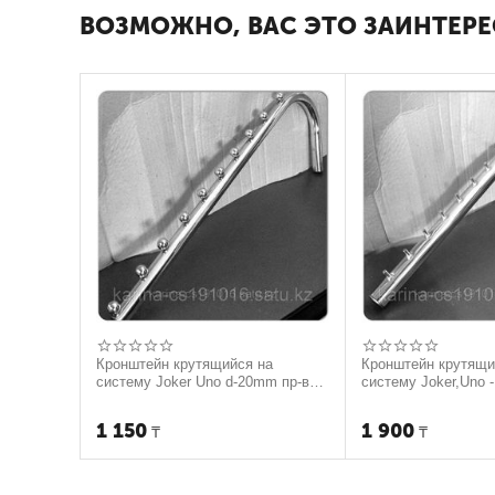
ВОЗМОЖНО, ВАС ЭТО ЗАИНТЕРЕ
Кронштейн крутящийся на
Кронштейн крутящи
систему Joker Unо d-20mm пр-во
систему Joker,Uno -
Пекин
1 150
1 900
₸
₸