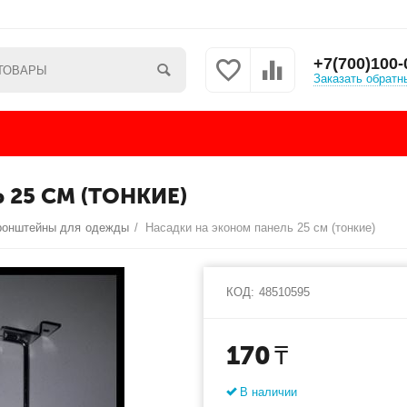
+7(700)100-
Заказать обратн
25 СМ (ТОНКИЕ)
ронштейны для одежды
/
Насадки на эконом панель 25 см (тонкие)
КОД:
48510595
170
₸
В наличии