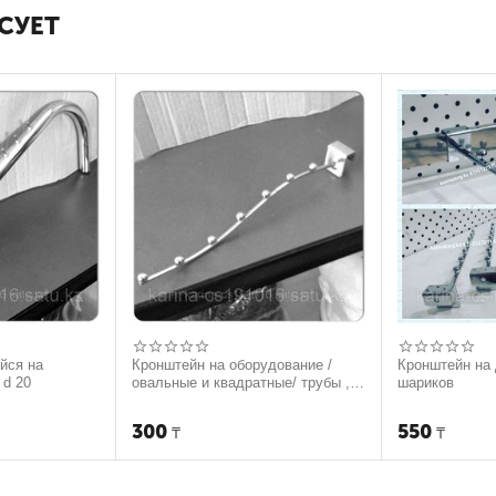
СУЕТ
йся на
Кронштейн на оборудование /
Кронштейн на 
 d 20
овальные и квадратные/ трубы ,
шариков
бельевой тонкий 7 шариков
300
550
₸
₸