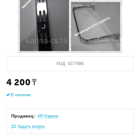
КОД:
4377086
4 200
₸
В наличии
Продавец:
ИП Карина
Задать вопрос