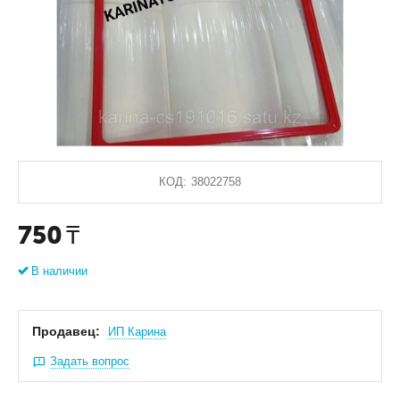
КОД:
38022758
750
₸
В наличии
Продавец:
ИП Карина
Задать вопрос