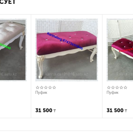
СУЕТ
Пуфик
Пуфик
31 500
31 500
₸
₸