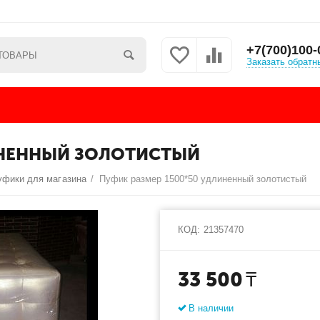
+7(700)100-
Заказать обратн
ИНЕННЫЙ ЗОЛОТИСТЫЙ
уфики для магазина
/
Пуфик размер 1500*50 удлиненный золотистый
КОД:
21357470
33 500
₸
В наличии