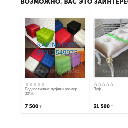
ВОЗМОЖНО, ВАС ЭТО ЗАИНТЕРЕ
Подростковые пуфики размер
Пуф
30*30
7 500
31 500
₸
₸