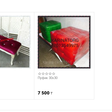
Пуфик 30х30
7 500
₸