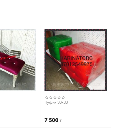
Пуфик 30х30
7 500
₸