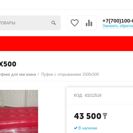
+7(700)100-
Заказать обратн
Х500
уфики для магазина
/
Пуфик с открыванием 1500х500
КОД:
43212519
43 500
₸
В наличии