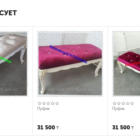
СУЕТ
Пуфик
Пуфик
31 500
31 500
₸
₸