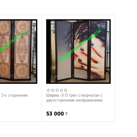
c 2-х сторонним
Ширма -3 D трех створчатая с
двухсторонним изображением
53 000
₸