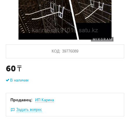
КОД:
39776089
60
₸
В наличии
Продавец:
ИП Карина
Задать вопрос