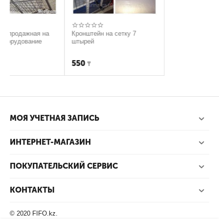
я на
Кронштейн на сетку 7
ие
штырей
550
₸
МОЯ УЧЕТНАЯ ЗАПИСЬ
ИНТЕРНЕТ-МАГАЗИН
ПОКУПАТЕЛЬСКИЙ СЕРВИС
КОНТАКТЫ
© 2020 FIFO.kz.