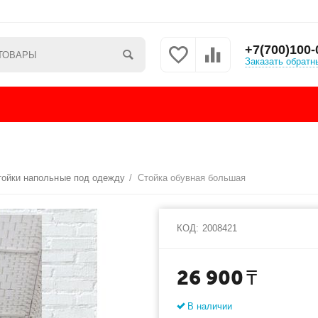
+7(700)100-
Заказать обратн
тойки напольные под одежду
/
Стойка обувная большая
КОД:
2008421
26 900
₸
В наличии