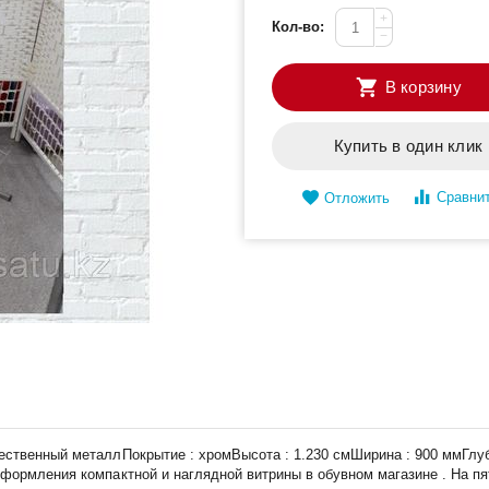
+
Кол-во:
−
В корзину
Купить в один клик
Сравни
Отложить
ественный металлПокрытие : хромВысота : 1.230 смШирина : 900 ммГлуб
оформления компактной и наглядной витрины в обувном магазине . На п