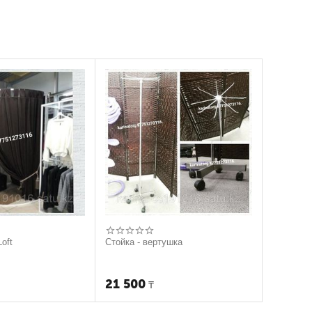
oft
Стойка - вертушка
21 500
₸