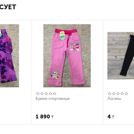
СУЕТ
Брюки спортивные
Лосины
1 890
4
₸
₸