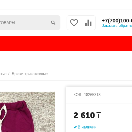
+7(700)100-
Заказать обратн
вные
/
Брюки трикотажные
КОД:
18265313
2 610
₸
В наличии