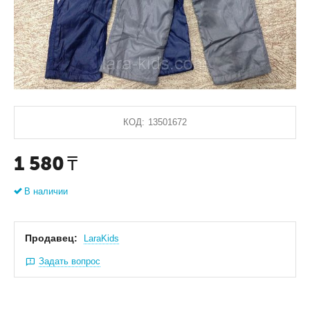
КОД:
13501672
1 580
₸
В наличии
Продавец:
LaraKids
Задать вопрос