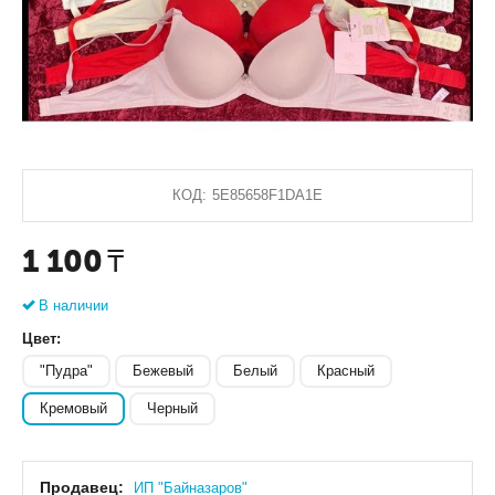
КОД:
5E85658F1DA1E
1 100
₸
В наличии
Цвет:
"Пудра"
Бежевый
Белый
Красный
Кремовый
Черный
Продавец:
ИП "Байназаров"