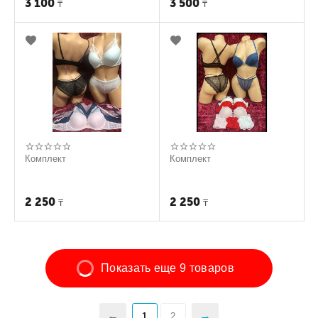
3 100
3 500
₸
₸
Комплект
Комплект
2 250
2 250
₸
₸
Показать еще 9 товаров
1
2