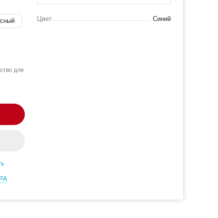
Цвет
Синий
асный
ство для
ть
РА