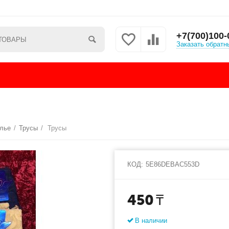
+7(700)100-
Заказать обратн
елье
/
Трусы
/
Трусы
КОД:
5E86DEBAC553D
450
₸
В наличии