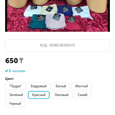
КОД:
5E86E0ED82475
650
₸
В наличии
Цвет:
"Пудра"
Бардовый
Белый
Желтый
Зелёный
Красный
Лиловый
Синий
Черный