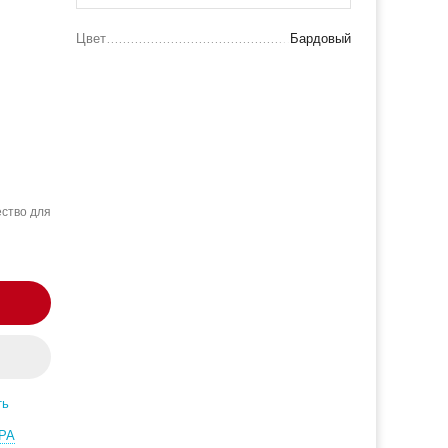
Цвет
Бардовый
ство для
ть
РА