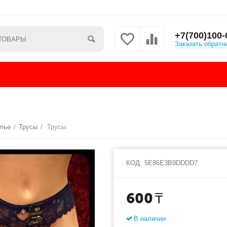
+7(700)100-
Заказать обратн
елье
/
Трусы
/
Трусы
КОД:
5E86E3B9DDDD7
600
₸
В наличии