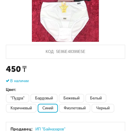
КОД:
5E86E48399E5E
450
₸
В наличии
Цвет:
"Пудра"
Бардовый
Бежевый
Белый
Коричневый
Синий
Фиолетовый
Черный
Продавец:
ИП "Байназаров"