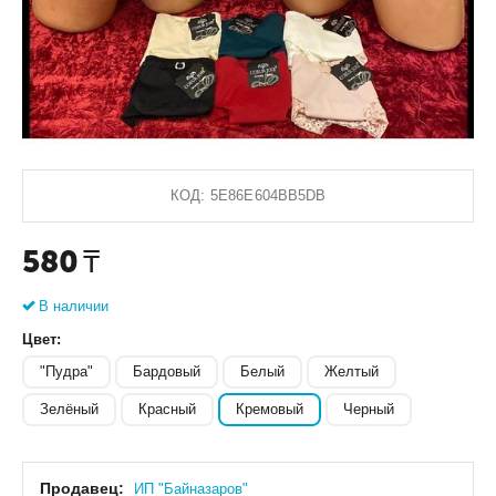
КОД:
5E86E604BB5DB
580
₸
В наличии
Цвет:
"Пудра"
Бардовый
Белый
Желтый
Зелёный
Красный
Кремовый
Черный
Продавец:
ИП "Байназаров"