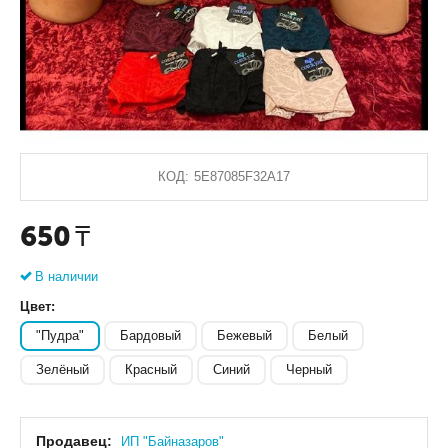
КОД:
5E87085F32A17
650
₸
В наличии
Цвет:
"Пудра"
Бардовый
Бежевый
Белый
Зелёный
Красный
Синий
Черный
Продавец:
ИП "Байназаров"