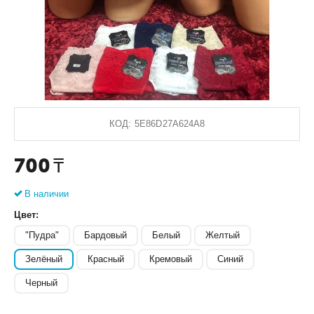
КОД:
5E86D27A624A8
700
₸
В наличии
Цвет:
"Пудра"
Бардовый
Белый
Желтый
Зелёный
Красный
Кремовый
Синий
Черный